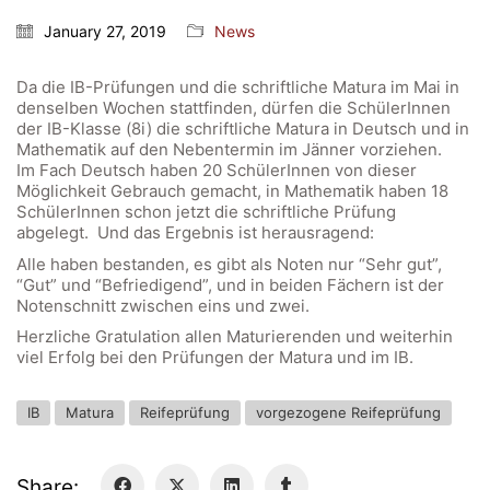
Online Library Catalogue
January 27, 2019
News
GIBS Alumni
General Data Protection Regulation
Da die IB-Prüfungen und die schriftliche Matura im Mai in
denselben Wochen stattfinden, dürfen die SchülerInnen
der IB-Klasse (8i) die schriftliche Matura in Deutsch und in
Forms Download
Mathematik auf den Nebentermin im Jänner vorziehen.
Im Fach Deutsch haben 20 SchülerInnen von dieser
Deregistration
Möglichkeit Gebrauch gemacht, in Mathematik haben 18
SchülerInnen schon jetzt die schriftliche Prüfung
Curriculum/Stundentafel
abgelegt. Und das Ergebnis ist herausragend:
Schulbesuchsbestätigung
Alle haben bestanden, es gibt als Noten nur “Sehr gut”,
“Gut” und “Befriedigend”, und in beiden Fächern ist der
Notenschnitt zwischen eins und zwei.
Herzliche Gratulation allen Maturierenden und weiterhin
viel Erfolg bei den Prüfungen der Matura und im IB.
IB
Matura
Reifeprüfung
vorgezogene Reifeprüfung
Share: