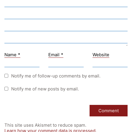
University of Applied Sciences
University of Graz
UNESCO Schulen
Young Science
E-Billing
Name
*
Email
*
Website
Schulkennzahl: 601256
UID: ATU 629 21 556
BBG-Partner Nr.: 110 638
Notify me of follow-up comments by email.
Einkäufergr für E-Rechnungen: V45
Notify me of new posts by email.
© Copyright 2022. All Rights Reserved
This site uses Akismet to reduce spam.
Learn how your comment data is processed.