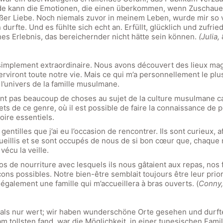
rde kann die Emotionen, die einen überkommen, wenn Zuschau
ßer Liebe. Noch niemals zuvor in meinem Leben, wurde mir so
rfte. Und es fühlte sich echt an. Erfüllt, glücklich und zufried
hes Erlebnis, das bereichernder nicht hätte sein können.
(Julia,
 simplement extraordinaire. Nous avons découvert des lieux magni
iront toute notre vie. Mais ce qui m’a personnellement le plus 
l’univers de la famille musulmane.
ssent pas beaucoup de choses au sujet de la culture musulma
ets de ce genre, où il est possible de faire la connaissance de 
oire essentiels.
ntilles que j’ai eu l’occasion de rencontrer. Ils sont curieux, af
cueillis et se sont occupés de nous de si bon cœur que, chaque
vécu la veille.
los de nourriture avec lesquels ils nous gâtaient aux repas, nos
ns possibles. Notre bien-être semblait toujours être leur priori
également une famille qui m’accueillera à bras ouverts. (
Conny,
r als nur wert; wir haben wunderschöne Orte gesehen und durft
tollsten fand, war die Möglichkeit, in einer tunesischen Famili