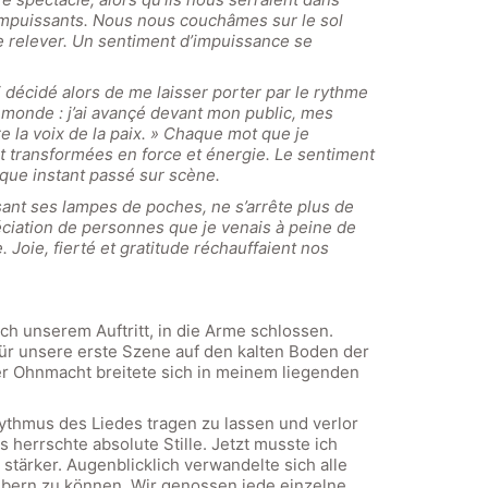
impuissants. Nous nous couchâmes sur le sol
me relever. Un sentiment d’impuissance se
i décidé alors de me laisser porter par le rythme
e monde : j’ai avançé devant mon public, mes
re la voix de la paix. » Chaque mot que je
ent transformées en force et énergie. Le sentiment
aque instant passé sur scène.
sant ses lampes de poches, ne s’arrête plus de
réciation de personnes que je venais à peine de
 Joie, fierté et gratitude réchauffaient nos
ch unserem Auftritt, in die Arme schlossen.
s für unsere erste Szene auf den kalten Boden der
er Ohnmacht breitete sich in meinem liegenden
hythmus des Liedes tragen zu lassen und verlor
s herrschte absolute Stille. Jetzt musste ich
tärker. Augenblicklich verwandelte sich alle
aubern zu können. Wir genossen jede einzelne