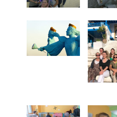
GIBS Alumni
General Data Protection Regulation
Forms Download
Deregistration
Curriculum/Stundentafel
Schulbesuchsbestätigung