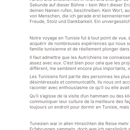
Sekunde auf dieser Bühne – kein Wort dieser E
deinen Namen rufen, beschreiben. Kein Wort, au
von Menschen, die ich gerade erst kennenlernen du
Freude, Stolz und Dankbarkeit. Ein unvergesslic
Notre voyage en Tunisie fut à tout point de vue,
acquérir de nombreuses expériences qui nous serv
famille tunisienne et de réellement plonger dans 
Il faut admettre que les Autrichiens ne connai
assez avec eux. C’est bien pour cela que les proj
différent, me semblent encore plus importants, v
Les Tunisiens font partie des personnes les plus ge
désintéressés et communicatifs. Ils nous ont ac
raconter avec enthousiasme ce qu’il ou elle avait 
Qu’il s’agisse de la visite d’un hammam ou des ki
communiquer leur culture de la meilleure des faço
toujours un endroit pour dormir en Tunisie, mais 
Tunesien war in allen Hinsichten die Reise meh
Erfahrungen sammeln, doch was ich persönlich am 