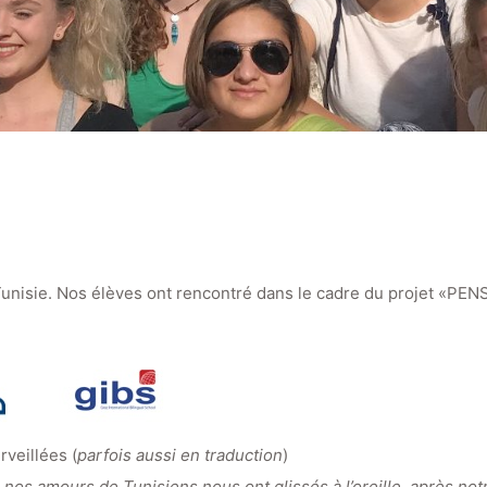
 Tunisie. Nos élèves ont rencontré dans le cadre du projet «PE
veillées (
parfois aussi en traduction
)
 nos amours de Tunisiens nous ont glissés à l’oreille, après notr