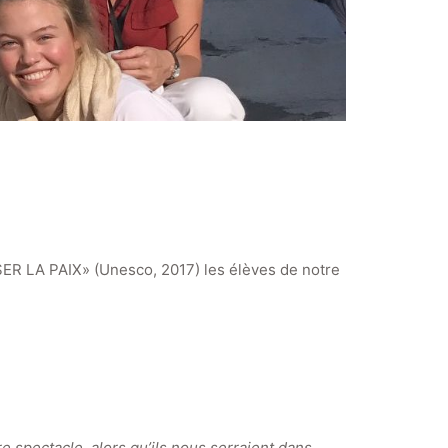
NSER LA PAIX» (Unesco, 2017) les élèves de notre
e spectacle, alors qu’ils nous serraient dans