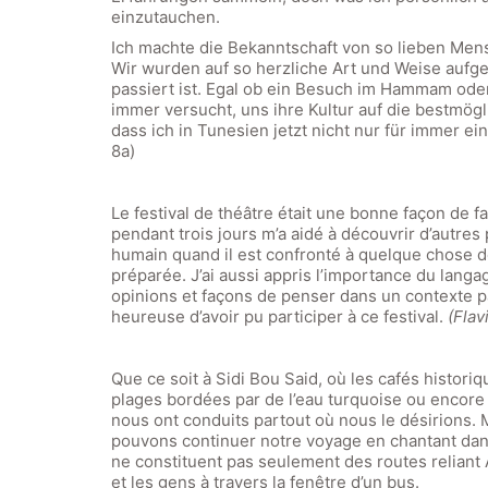
einzutauchen.
Ich machte die Bekanntschaft von so lieben Mensc
Wir wurden auf so herzliche Art und Weise aufg
passiert ist. Egal ob ein Besuch im Hammam oder
immer versucht, uns ihre Kultur auf die bestmögl
dass ich in Tunesien jetzt nicht nur für immer 
8a)
Le festival de théâtre était une bonne façon de 
pendant trois jours m’a aidé à découvrir d’autres
humain quand il est confronté à quelque chose 
préparée. J’ai aussi appris l’importance du lan
opinions et façons de penser dans un contexte pac
heureuse d’avoir pu participer à ce festival.
(Flav
Que ce soit à Sidi Bou Said, où les cafés histori
plages bordées par de l’eau turquoise ou encore à
nous ont conduits partout où nous le désirions. 
pouvons continuer notre voyage en chantant dans
ne constituent pas seulement des routes reliant A
et les gens à travers la fenêtre d’un bus.