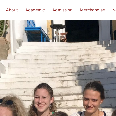
About
Academic
Admission
Merchandise
N