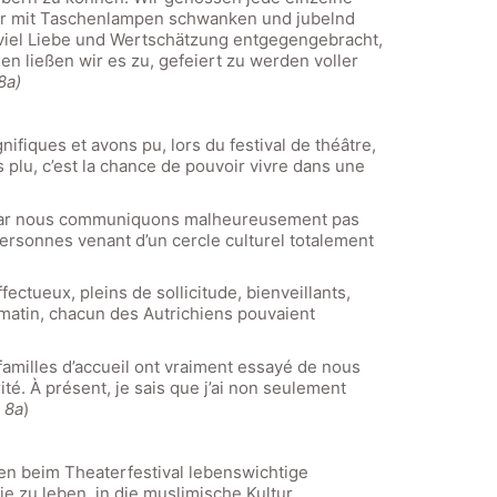
er mit Taschenlampen schwanken und jubelnd
 viel Liebe und Wertschätzung entgegengebracht,
en ließen wir es zu, gefeiert zu werden voller
 8a)
fiques et avons pu, lors du festival de théâtre,
plu, c’est la chance de pouvoir vivre dans une
ne car nous communiquons malheureusement pas
personnes venant d’un cercle culturel totalement
fectueux, pleins de sollicitude, bienveillants,
 matin, chacun des Autrichiens pouvaient
 familles d’accueil ont vraiment essayé de nous
té. À présent, je sais que j’ai non seulement
 8a
)
en beim Theaterfestival lebenswichtige
e zu leben, in die muslimische Kultur