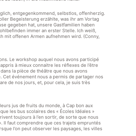
orglich, entgegenkommend, selbstlos, offenherzig.
ler Begeisterung erzählte, was ihr am Vortag
ause gegeben hat, unsere Gastfamilien haben
ohlbefinden immer an erster Stelle. Ich weiß,
mich mit offenen Armen aufnehmen wird. (Conny,
nions. Le workshop auquel nous avons participé
ppris à mieux connaitre les réflexes de l’être
dans la pièce de théâtre que nous avons
de. Cet événement nous a permis de partager nos
e de nos jours, et, pour cela, je suis très
lleurs jus de fruits du monde, à Cap bon aux
 que les bus scolaires des « Écoles Idéales »
vent toujours à l’en sortir, de sorte que nous
. Il faut comprendre que ces trajets empruntés
rsque l’on peut observer les paysages, les villes