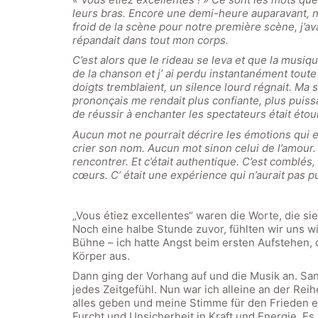
leurs bras. Encore une demi-heure auparavant, 
froid de la scène pour notre première scène, j’av
répandait dans tout mon corps.
C’est alors que le rideau se leva et que la musiq
de la chanson et j’ ai perdu instantanément toute
doigts tremblaient, un silence lourd régnait. Ma s
prononçais me rendait plus confiante, plus puissan
de réussir à enchanter les spectateurs était éto
Aucun mot ne pourrait décrire les émotions qui e
crier son nom. Aucun mot sinon celui de l’amour.
rencontrer. Et c’était authentique. C’est comblés
cœurs. C’ était une expérience qui n’aurait pas pu
„Vous étiez excellentes“ waren die Worte, die si
Noch eine halbe Stunde zuvor, fühlten wir uns wie
Bühne – ich hatte Angst beim ersten Aufstehen,
Körper aus.
Dann ging der Vorhang auf und die Musik an. San
jedes Zeitgefühl. Nun war ich alleine an der Reih
alles geben und meine Stimme für den Frieden er
Furcht und Unsicherheit in Kraft und Energie. E