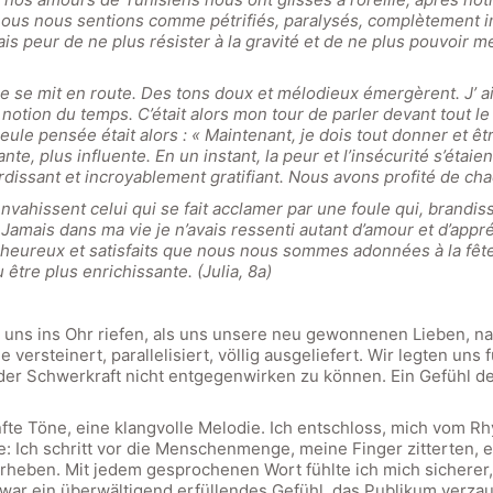
nous nous sentions comme pétrifiés, paralysés, complètement 
ais peur de ne plus résister à la gravité et de ne plus pouvoir 
ue se mit en route. Des tons doux et mélodieux émergèrent. J’ a
 notion du temps. C’était alors mon tour de parler devant tout l
eule pensée était alors : « Maintenant, je dois tout donner et êt
te, plus influente. En un instant, la peur et l’insécurité s’étai
urdissant et incroyablement gratifiant. Nous avons profité de ch
nvahissent celui qui se fait acclamer par une foule qui, brandis
 Jamais dans ma vie je n’avais ressenti autant d’amour et d’app
, heureux et satisfaits que nous nous sommes adonnées à la fête.
 être plus enrichissante. (Julia, 8a)
e uns ins Ohr riefen, als uns unsere neu gewonnenen Lieben, na
 versteinert, parallelisiert, völlig ausgeliefert. Wir legten un
 der Schwerkraft nicht entgegenwirken zu können. Ein Gefühl d
fte Töne, eine klangvolle Melodie. Ich entschloss, mich vom R
e: Ich schritt vor die Menschenmenge, meine Finger zitterten, e
heben. Mit jedem gesprochenen Wort fühlte ich mich sicherer, s
s war ein überwältigend erfüllendes Gefühl, das Publikum verz