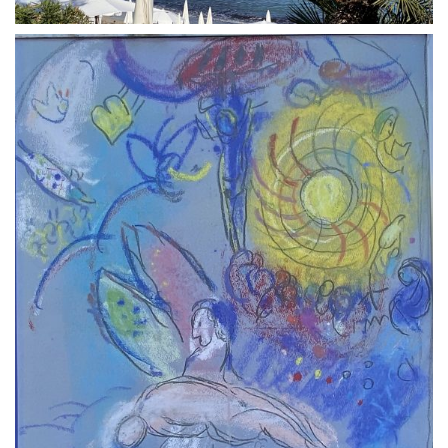
GIBS Alumni
General Data Protection Regulation
Forms Download
Deregistration
Curriculum/Stundentafel
Schulbesuchsbestätigung