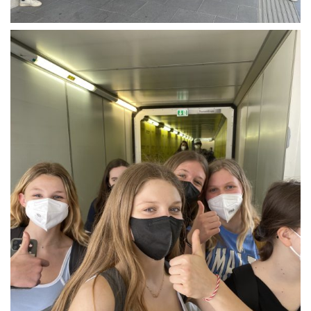
University of Graz
UNESCO Schulen
Young Science
E-Billing
Schulkennzahl: 601256
UID: ATU 629 21 556
BBG-Partner Nr.: 110 638
Einkäufergr für E-Rechnungen: V45
© Copyright 2022. All Rights Reserved