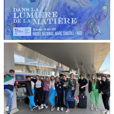
Georgigasse 85
8020 Graz
Telephone +43 50 248 021
Fax – NO longer in use
Educational Partners
Erasmus+
ESF\REACT Fördermaßnahme
Graz University of Technology
Gymnasium Steiermark
Institut Français d’Autriche
NASA
Sprachen Innovationsnetzwerk
Sprachennetzwerk Graz
University of Applied Sciences