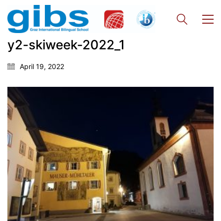
y2-skiweek-2022_1
April 19, 2022
Georgigasse 85
8020 Graz
Telephone +43 50 248 021
Fax – NO longer in use
Educational Partners
Erasmus+
ESF\REACT Fördermaßnahme
Graz University of Technology