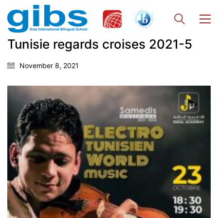
GIBS Alumni
General Data Protection Regulation
Tunisie regards croises 2021-5
Forms Download
November 8, 2021
Deregistration
Curriculum/Stundentafel
Schulbesuchsbestätigung