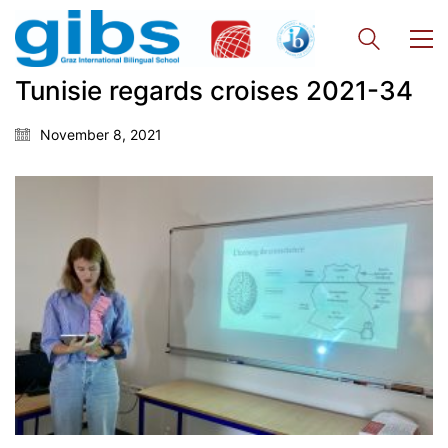
Tunisie regards croises 2021-34
November 8, 2021
Georgigasse 85
8020 Graz
Telephone +43 50 248 021
Fax – NO longer in use
Educational Partners
Erasmus+
ESF\REACT Fördermaßnahme
Graz University of Technology
Gymnasium Steiermark
Institut Français d’Autriche