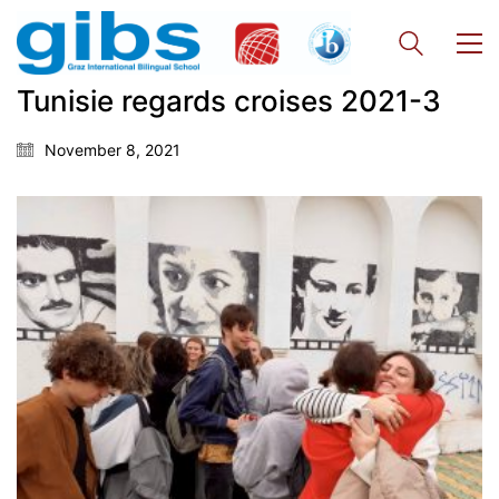
Tunisie regards croises 2021-3
November 8, 2021
Georgigasse 85
8020 Graz
Telephone +43 50 248 021
Fax – NO longer in use
Educational Partners
Erasmus+
ESF\REACT Fördermaßnahme