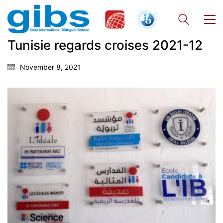
Tunisie regards croises 2021-12
November 8, 2021
Georgigasse 85
8020 Graz
Telephone +43 50 248 021
Fax – NO longer in use
Educational Partners
Erasmus+
ESF\REACT Fördermaßnahme
Graz University of Technology
Gymnasium Steiermark