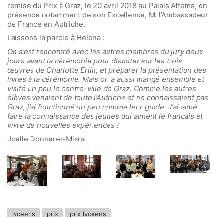
Office 365
remise du Prix à Graz, le 20 avril 2018 au Palais Attems, en
présence notamment de son Excellence, M. l’Ambassadeur
Bildungsportal
de France en Autriche.
Online Library Catalogue
Laissons la parole à Helena :
GIBS Alumni
On s’est rencontré avec les autres membres du jury deux
jours avant la cérémonie pour discuter sur les trois
General Data Protection Regulation
œuvres de Charlotte Erlih, et préparer la présentation des
livres à la cérémonie. Mais on a aussi mangé ensemble et
visité un peu le centre-ville de Graz. Comme les autres
Forms Download
élèves venaient de toute l’Autriche et ne connaissaient pas
Graz, j’ai fonctionné un peu comme leur guide. J’ai aimé
Deregistration
faire la connaissance des jeunes qui aiment le français et
vivre de nouvelles expériences !
Curriculum/Stundentafel
Joelle Donnerer-Miara
Schulbesuchsbestätigung
lyceens
prix
prix lyceens