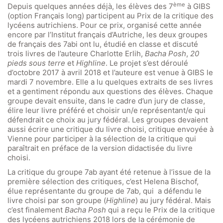
ème
Depuis quelques années déjà, les élèves des 7
à GIBS
(option Français long) participent au Prix de la critique des
lycéens autrichiens. Pour ce prix, organisé cette année
encore par l’Institut français d’Autriche, les deux groupes
de français des 7abi ont lu, étudié en classe et discuté
trois livres de l’auteure Charlotte Erlih,
Bacha Posh
,
20
pieds sous terre
et
Highline
. Le projet s’est déroulé
d’octobre 2017 à avril 2018 et l’auteure est venue à GIBS le
mardi 7 novembre. Elle a lu quelques extraits de ses livres
et a gentiment répondu aux questions des élèves. Chaque
groupe devait ensuite, dans le cadre d’un jury de classe,
élire leur livre préféré et choisir un/e représentant/e qui
défendrait ce choix au jury fédéral. Les groupes devaient
aussi écrire une critique du livre choisi, critique envoyée à
Vienne pour participer à la sélection de la critique qui
paraîtrait en préface de la version didactisée du livre
choisi.
La critique du groupe 7ab ayant été retenue à l’issue de la
première sélection des critiques, c’est Helena Bischof,
Quick Links
élue représentante du groupe de 7ab, qui a défendu le
livre choisi par son groupe (
Highline
) au jury fédéral. Mais
c’est finalement
Bacha Posh
qui a reçu le Prix de la critique
Webuntis
des lycéens autrichiens 2018 lors de la cérémonie de