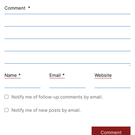
Sprachen Innovationsnetzwerk
Comment
*
Sprachennetzwerk Graz
University of Applied Sciences
University of Graz
UNESCO Schulen
Young Science
E-Billing
Name
*
Email
*
Website
Schulkennzahl: 601256
UID: ATU 629 21 556
BBG-Partner Nr.: 110 638
Notify me of follow-up comments by email.
Einkäufergr für E-Rechnungen: V45
Notify me of new posts by email.