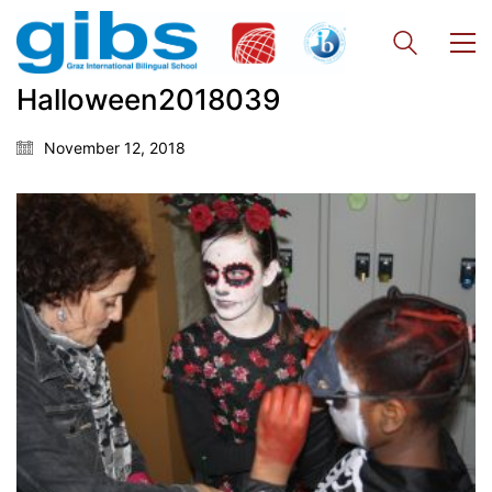
Halloween2018039
November 12, 2018
Georgigasse 85
8020 Graz
Telephone +43 50 248 021
Fax – NO longer in use
Educational Partners
Erasmus+
ESF\REACT Fördermaßnahme
Graz University of Technology
Gymnasium Steiermark
Institut Français d’Autriche