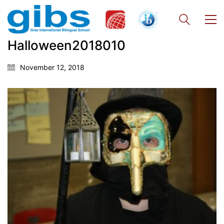
Halloween2018010
November 12, 2018
Georgigasse 85
8020 Graz
Telephone +43 50 248 021
Fax – NO longer in use
Educational Partners
Erasmus+
ESF\REACT Fördermaßnahme
Graz University of Technology
Gymnasium Steiermark
Institut Français d’Autriche