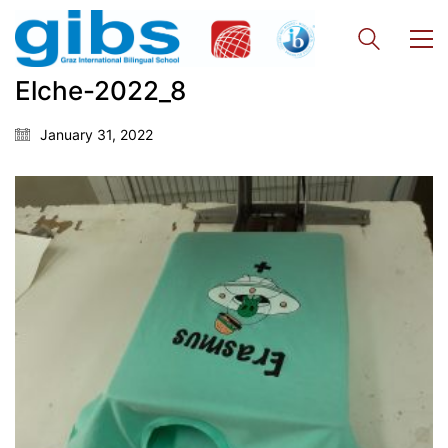
Elche-2022_8
January 31, 2022
Georgigasse 85
8020 Graz
Telephone +43 50 248 021
Fax – NO longer in use
Educational Partners
Erasmus+
ESF\REACT Fördermaßnahme
Graz University of Technology