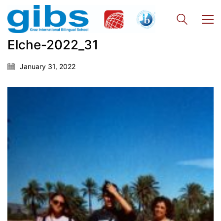
Quick Links
Webuntis
Office 365
Elche-2022_31
Bildungsportal
January 31, 2022
Online Library Catalogue
GIBS Alumni
General Data Protection Regulation
Forms Download
Deregistration
Curriculum/Stundentafel
Schulbesuchsbestätigung