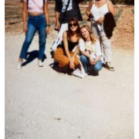
Georgigasse 85
8020 Graz
Telephone +43 50 248 021
Fax – NO longer in use
Educational Partners
Erasmus+
ESF\REACT Fördermaßnahme
Graz University of Technology
Gymnasium Steiermark