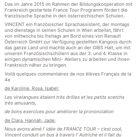
Das im Jahre 2015 im Rahmen der Bildungskooperation mit
Frankreich gestartete
France Tour
Programm fördert die
französische Sprache in den österreichischen Schulen.
VINCENT ein französischer Sprachassistent, der montags
und dienstags in seinen Schulen in Wien arbeitet, fährt
von mittwochs bis freitags am Bord eines von Renault
Österreich GmbH zur Verfügung gestellten Kangoos durch
das ganze Land und machte auch an der GIBS Halt, um mit
unseren Französischschülern aus der 3. und 4. Klasse in
einigen dynamischen Mini- Ateliers zu arbeiten und ihnen
Frankreich näher zu bringen.
Voilà quelques commentaires de nos élèves Français de la
4e
de Karoline, Rosa, Isabel:
Les virelangues étaient très drôles et les petits scetchs
très amusants,
de bons exercices pour améliorer la prononciation
de Clara, Hannah, Jade:
Nous avons aimé l’ idée de FRANCE TOUR – c’est cool,
Vincent conduit un bus à travers l’ Autriche et il fait du