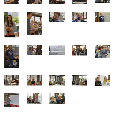
Webuntis
Office 365
Bildungsportal
Online Library Catalogue
GIBS Alumni
General Data Protection Regulation
Forms Download
Deregistration
Curriculum/Stundentafel
Schulbesuchsbestätigung