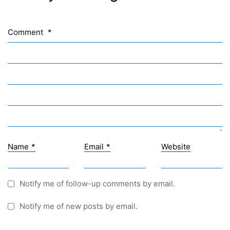
NASA
Sprachen Innovationsnetzwerk
Comment
*
Sprachennetzwerk Graz
University of Applied Sciences
University of Graz
UNESCO Schulen
Young Science
E-Billing
Name
*
Email
*
Website
Schulkennzahl: 601256
UID: ATU 629 21 556
BBG-Partner Nr.: 110 638
Notify me of follow-up comments by email.
Einkäufergr für E-Rechnungen: V45
Notify me of new posts by email.