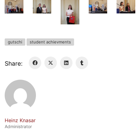
gutschi
student achievments
Share:
Georgigasse 85
8020 Graz
Telephone +43 50 248 021
Fax – NO longer in use
Educational Partners
Heinz Knasar
Administrator
Erasmus+
ESF\REACT Fördermaßnahme