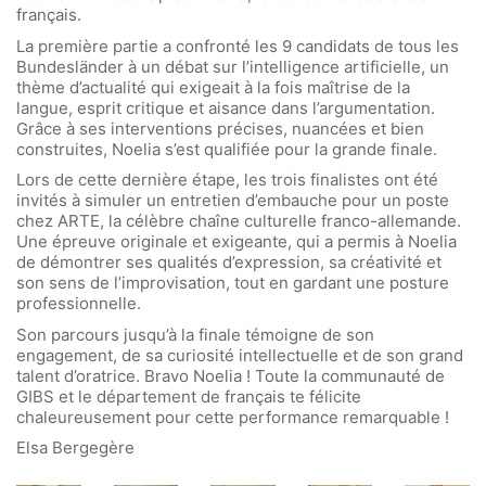
français.
La première partie a confronté les 9 candidats de tous les
Bundesländer à un débat sur l’intelligence artificielle, un
Quick Links
thème d’actualité qui exigeait à la fois maîtrise de la
langue, esprit critique et aisance dans l’argumentation.
Grâce à ses interventions précises, nuancées et bien
Webuntis
construites, Noelia s’est qualifiée pour la grande finale.
Office 365
Lors de cette dernière étape, les trois finalistes ont été
Bildungsportal
invités à simuler un entretien d’embauche pour un poste
chez ARTE, la célèbre chaîne culturelle franco-allemande.
Online Library Catalogue
Une épreuve originale et exigeante, qui a permis à Noelia
de démontrer ses qualités d’expression, sa créativité et
GIBS Alumni
son sens de l’improvisation, tout en gardant une posture
General Data Protection Regulation
professionnelle.
Son parcours jusqu’à la finale témoigne de son
engagement, de sa curiosité intellectuelle et de son grand
Forms Download
talent d’oratrice. Bravo Noelia ! Toute la communauté de
GIBS et le département de français te félicite
Deregistration
chaleureusement pour cette performance remarquable !
Curriculum/Stundentafel
Elsa Bergegère
Schulbesuchsbestätigung