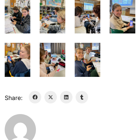
Bildungsportal
Online Library Catalogue
GIBS Alumni
General Data Protection Regulation
Forms Download
Deregistration
Curriculum/Stundentafel
Schulbesuchsbestätigung
Share: