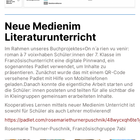
Neue Medienim
Literaturunterricht
Im Rahmen unseres Buchprojektes«On n ́a rien vu venir:
roman à 7 voix«haben Schüler:innen der 7. Klasse im
Französischunterricht eine digitale Pinnwand, ein
sogenanntes Padlet verwendet, um Inhalte zu
präsentieren. Zunächst wurde das mit einem QR-Code
versehene Padlet mit Hilfe von Mobiltelefonen
geladen.Danach konnte die eigentliche Arbeit starten und
die Schüler: innen posteten und teilten für alle sichtbar die
in Kleingruppen gemeinsam erarbeiteten Inhalte.
Kooperatives Lernen mittels neuer Medienim Unterricht ist
Quick Links
sowohl für Schüler als auch Lehrer motivierend!
https://padlet.com/rosemariethurnerpuschnik/48wycxqh6te1
Webuntis
Rosemarie Thurner-Puschnik, Französischgruppe 7abi
Office 365