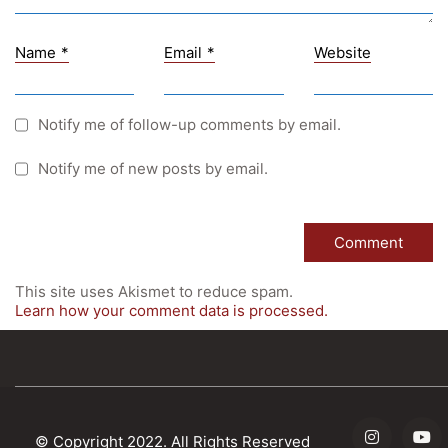
Sprachennetzwerk Graz
University of Applied Sciences
Name
*
Email
*
Website
University of Graz
UNESCO Schulen
Notify me of follow-up comments by email.
Young Science
Notify me of new posts by email.
E-Billing
Schulkennzahl: 601256
UID: ATU 629 21 556
BBG-Partner Nr.: 110 638
This site uses Akismet to reduce spam.
Einkäufergr für E-Rechnungen: V45
Learn how your comment data is processed.
© Copyright 2022. All Rights Reserved