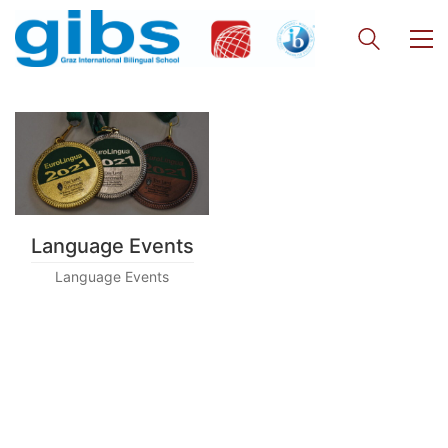
Georgigasse 85
8020 Graz
Telephone +43 50 248 021
Fax – NO longer in use
Educational Partners
Erasmus+
ESF\REACT Fördermaßnahme
Language Events
Graz University of Technology
Language Events
Gymnasium Steiermark
Institut Français d’Autriche
NASA
Sprachen Innovationsnetzwerk
Sprachennetzwerk Graz
University of Applied Sciences