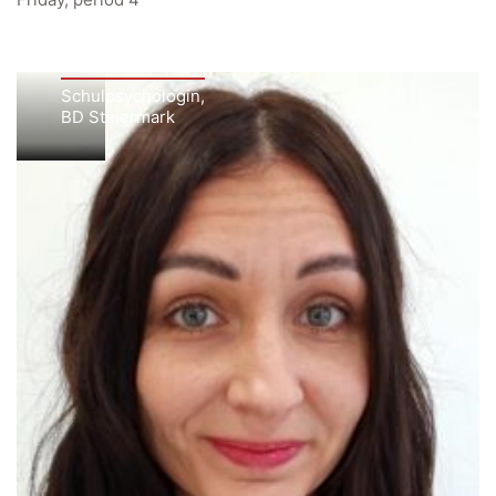
Fabienne
Konrad-
Webuntis
Wieser
Office 365
Schulpsychologin,
Bildungsportal
BD Steiermark
Online Library Catalogue
GIBS Alumni
General Data Protection Regulation
Forms Download
Deregistration
Curriculum/Stundentafel
Schulbesuchsbestätigung