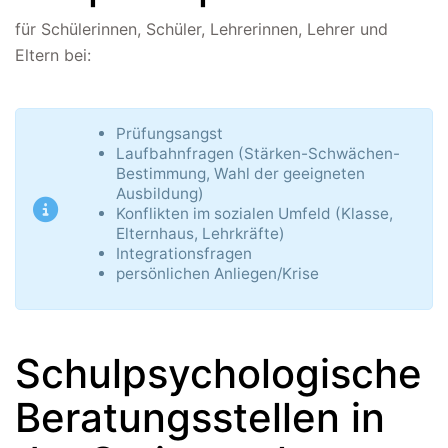
Institut Français d’Autriche
für Schülerinnen, Schüler, Lehrerinnen, Lehrer und
NASA
Eltern bei:
Sprachen Innovationsnetzwerk
Sprachennetzwerk Graz
University of Applied Sciences
Prüfungsangst
Laufbahnfragen (Stärken-Schwächen-
University of Graz
Bestimmung, Wahl der geeigneten
UNESCO Schulen
Ausbildung)
Konflikten im sozialen Umfeld (Klasse,
Young Science
Elternhaus, Lehrkräfte)
Integrationsfragen
persönlichen Anliegen/Krise
E-Billing
Schulkennzahl: 601256
UID: ATU 629 21 556
Schulpsychologische
BBG-Partner Nr.: 110 638
Einkäufergr für E-Rechnungen: V45
Beratungsstellen in