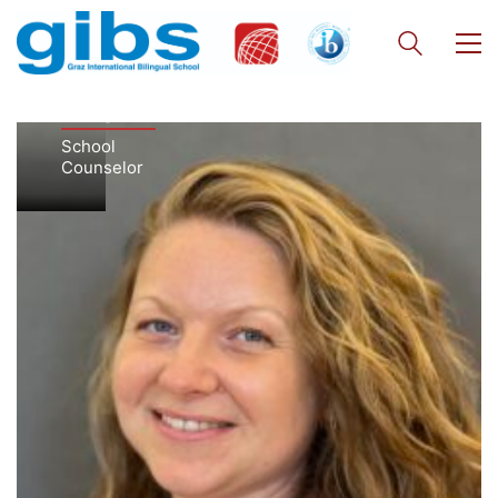
Eva
Koegeler
School
Counselor