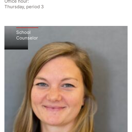
Office hour:
Thursday, period 3
Jana
Staltner
School
Counselor