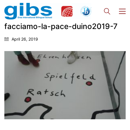
facciamo-la-pace-duino2019-7
Georgigasse 85
April 26, 2019
8020 Graz
Telephone +43 50 248 021
Fax – NO longer in use
Educational Partners
Erasmus+
ESF\REACT Fördermaßnahme
Graz University of Technology
Gymnasium Steiermark
Institut Français d’Autriche
NASA