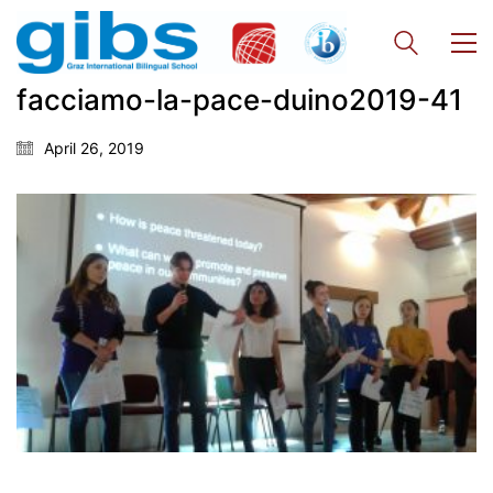
facciamo-la-pace-duino2019-41
Georgigasse 85
April 26, 2019
8020 Graz
Telephone +43 50 248 021
Fax – NO longer in use
Educational Partners
Erasmus+
ESF\REACT Fördermaßnahme
Graz University of Technology
Gymnasium Steiermark
Institut Français d’Autriche
NASA