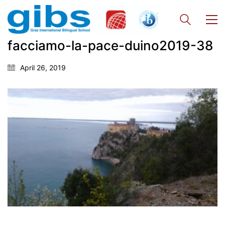
facciamo-la-pace-duino2019-38
Georgigasse 85
April 26, 2019
8020 Graz
Telephone +43 50 248 021
Fax – NO longer in use
Educational Partners
Erasmus+
ESF\REACT Fördermaßnahme
Graz University of Technology
Gymnasium Steiermark
Institut Français d’Autriche
NASA