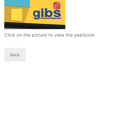
University of Graz
UNESCO Schulen
Young Science
Click on the picture to view the yearbook.
E-Billing
Schulkennzahl: 601256
Back
UID: ATU 629 21 556
BBG-Partner Nr.: 110 638
Einkäufergr für E-Rechnungen: V45
© Copyright 2022. All Rights Reserved