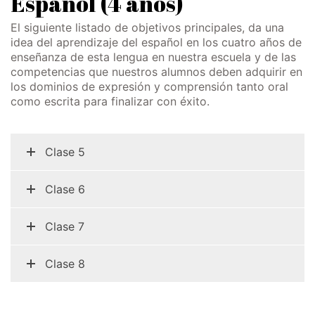
Español (4 años)
Sprachen Innovationsnetzwerk
Sprachennetzwerk Graz
El siguiente listado de objetivos principales, da una
idea del aprendizaje del español en los cuatro años de
University of Applied Sciences
enseñanza de esta lengua en nuestra escuela y de las
University of Graz
competencias que nuestros alumnos deben adquirir en
los dominios de expresión y comprensión tanto oral
UNESCO Schulen
como escrita para finalizar con éxito.
Young Science
Clase 5
E-Billing
Schulkennzahl: 601256
Clase 6
UID: ATU 629 21 556
BBG-Partner Nr.: 110 638
Clase 7
Einkäufergr für E-Rechnungen: V45
Clase 8