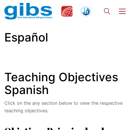
Office 365
Bildungsportal
Online Library Catalogue
GIBS Alumni
Español
General Data Protection Regulation
Forms Download
Deregistration
Teaching Objectives
Curriculum/Stundentafel
Schulbesuchsbestätigung
Spanish
Click on the any section below to view the respective
teaching objectives.