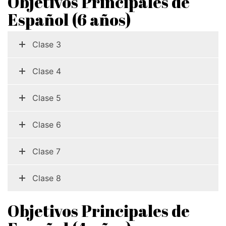
Objetivos Principales de
Español (6 años)
Clase 3
Georgigasse 85
8020 Graz
Clase 4
Telephone +43 50 248 021
Fax – NO longer in use
Clase 5
Educational Partners
Clase 6
Erasmus+
ESF\REACT Fördermaßnahme
Clase 7
Graz University of Technology
Clase 8
Gymnasium Steiermark
Institut Français d’Autriche
Objetivos Principales de
NASA